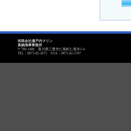
有限会社瀬戸内マリン
真鍋海事事務所
〒769-1406 香川県三豊市仁尾町仁尾辛1-4
TEL：0875-82-2675 FAX：0875-82-2707