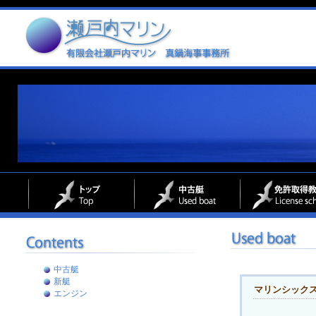
中古艇
新艇
マリンシック
エンジン