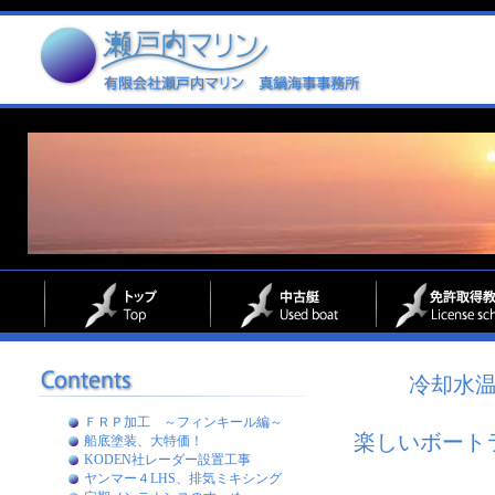
冷却水
ＦＲＰ加工 ～フィンキール編～
楽しいボート
船底塗装、大特価！
KODEN社レーダー設置工事
ヤンマー４LHS、排気ミキシング