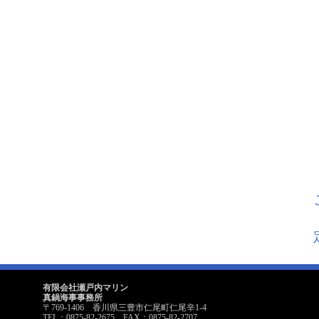
有限会社瀬戸内マリン
真鍋海事事務所
〒769-1406 香川県三豊市仁尾町仁尾辛1-4
TEL：0875-82-2675 FAX：0875-82-2707